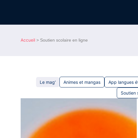
Accueil
>
Soutien scolaire en ligne
Le mag'
Animes et mangas
App langues é
Soutien 