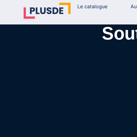
Le catalogue
Au
Sout