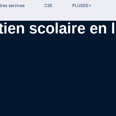
tres services
CSE
PLUSDE+
ien scolaire en 