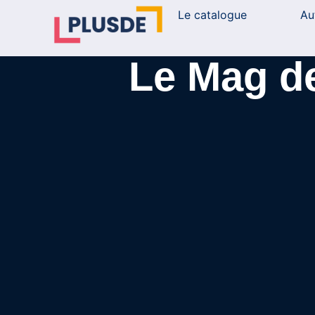
Le catalogue
Au
Le Mag d