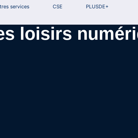
tres services
CSE
PLUSDE+
es loisirs numér