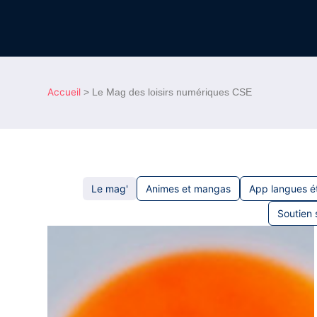
Accueil
>
Le Mag des loisirs numériques CSE
Le mag'
Animes et mangas
App langues é
Soutien 