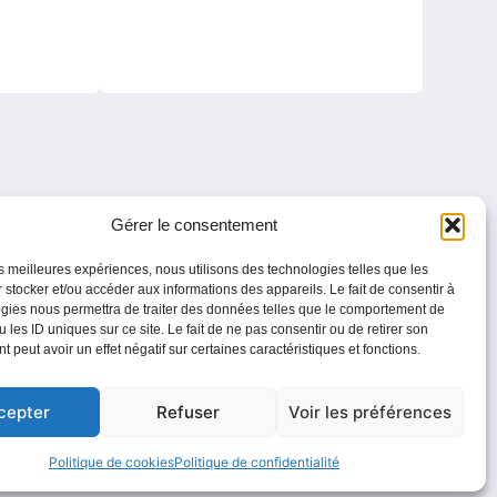
Gérer le consentement
les meilleures expériences, nous utilisons des technologies telles que les
fs et adaptés aux nouveaux usages digitaux.
 stocker et/ou accéder aux informations des appareils. Le fait de consentir à
gies nous permettra de traiter des données telles que le comportement de
SE souhaitant proposer un
avantage salarié
 les ID uniques sur ce site. Le fait de ne pas consentir ou de retirer son
 :
 peut avoir un effet négatif sur certaines caractéristiques et fonctions.
le sur smartphone, tablette et
cepter
Refuser
Voir les préférences
Politique de cookies
Politique de confidentialité
s contrainte ni engagement