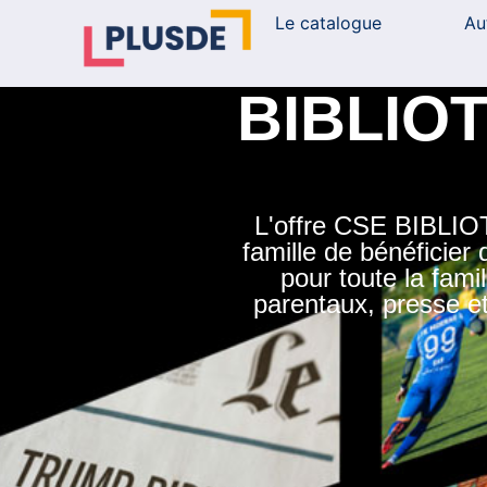
contenu
Le catalogue
Au
principal
BIBLIOT
L'offre CSE BIBLIO
famille de bénéficier
pour toute la famil
parentaux, presse et