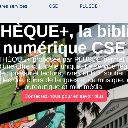
tres services
CSE
PLUSDE+
HÈQUE+, la bibl
numérique CSE
THÈQUE+ proposée par PLUSDE permet aux
 d'une offre culturelle unique. Le service r
le : presse et lecture, livres et BD, soutie
 lecture, cours de langues et de musique, 
bureautique et multimédia.
Contactez-nous pour en savoir plus