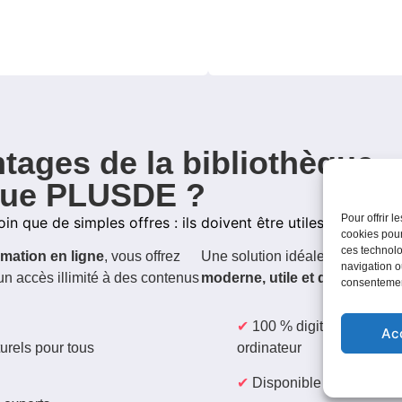
tages de la bibliothèque
que PLUSDE ?
Pour offrir 
oin que de simples offres : ils doivent être utiles, attracti
cookies pour
ces technolo
rmation en ligne
, vous offrez
Une solution idéale pour les C
navigation ou
un accès illimité à des contenus
moderne, utile et différenciant
consentement
100 % digital : accessib
Ac
turels pour tous
ordinateur
Disponible 24h/24, san