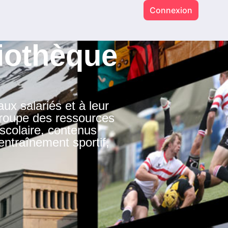
Connexion
iothèque
 salariés et à leur
egroupe des ressources
n scolaire, contenus
entraînement sportif,