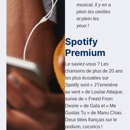
musical. Il y en a
plein les oreilles
et plein les
yeux !
Spotify
Premium
Le saviez-vous ? Les
chansons de plus de 20 ans
les plus écoutées sur
Spotify sont « J’t’emmène
au vent » de Louise Attaque,
suivie de « Freed From
Desire » de Gala et « Me
Gustas Tu » de Manu Chao.
Deux titres français sur le
podium, cocorico !