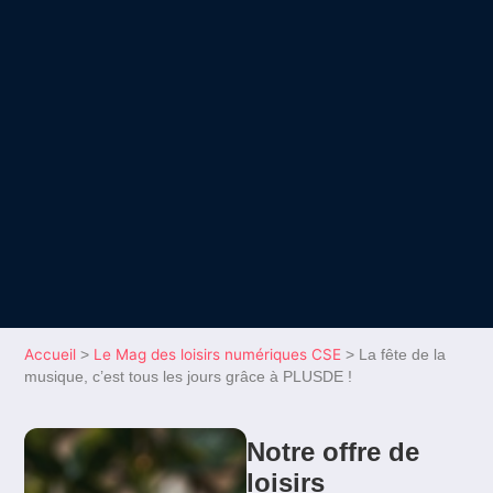
Accueil
Le Mag des loisirs numériques CSE
>
>
La fête de la
musique, c’est tous les jours grâce à PLUSDE !
Notre offre de
loisirs