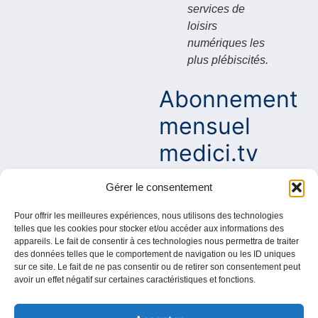
services de
loisirs
numériques les
plus plébiscités.
Abonnement
mensuel
medici.tv
Envie de se lover
Gérer le consentement
confortablement sur son
canapés et de regarder des
Pour offrir les meilleures expériences, nous utilisons des technologies
telles que les cookies pour stocker et/ou accéder aux informations des
concerts en direct ou en
appareils. Le fait de consentir à ces technologies nous permettra de traiter
différé ? PLUSDE a pensé à
des données telles que le comportement de navigation ou les ID uniques
vos salariés mélomanes
sur ce site. Le fait de ne pas consentir ou de retirer son consentement peut
avoir un effet négatif sur certaines caractéristiques et fonctions.
avec une formule mensuelle
qui remporte tous les
suffrages chez les