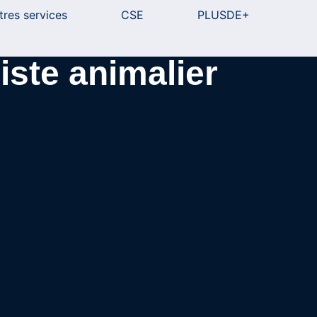
tres services
CSE
PLUSDE+
ste animalier