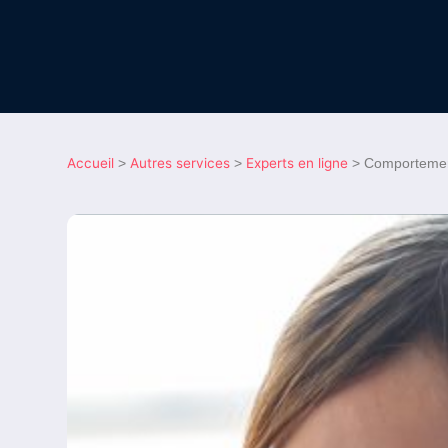
Accueil
Autres services
Experts en ligne
>
>
>
Comportement