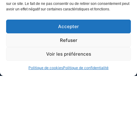
• toucher tous les publics au quotidien,
sur ce site. Le fait de ne pas consentir ou de retirer son consentement peut
• aider au pouvoir d'achat des familles,
avoir un effet négatif sur certaines caractéristiques et fonctions.
• renforcer l’image du CSE comme acteur de
services utiles.
Accepter
Notre bibliothèque numérique CSE est un
avantage apprécié et réellement utilisé, qui
Refuser
valorise votre action et fidélise vos publics.
Voir les préférences
Demandez un devis et boostez votre
catalogue d’avantages CSE !
Politique de cookies
Politique de confidentialité