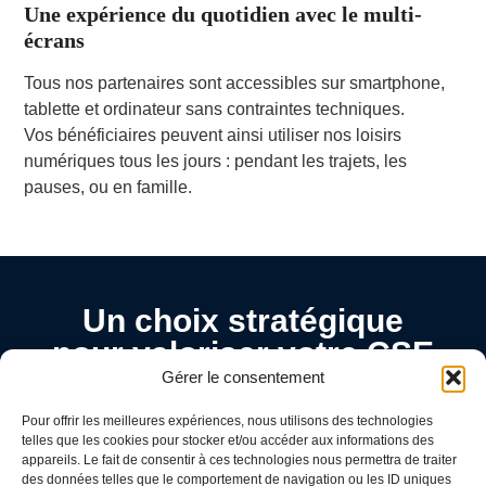
Une expérience du quotidien avec le multi-
écrans
Tous nos partenaires sont accessibles sur smartphone,
tablette et ordinateur sans contraintes techniques.
Vos bénéficiaires peuvent ainsi utiliser nos loisirs
numériques tous les jours : pendant les trajets, les
pauses, ou en famille.
Un choix stratégique
pour valoriser votre CSE
Gérer le consentement
Le Pack « Lire & s’informer » est une solution
de loisir numérique complète, accessible et
Pour offrir les meilleures expériences, nous utilisons des technologies
utile, conçue pour :
telles que les cookies pour stocker et/ou accéder aux informations des
• répondre aux attentes variées des salariés,
appareils. Le fait de consentir à ces technologies nous permettra de traiter
des données telles que le comportement de navigation ou les ID uniques