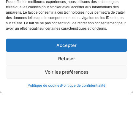
Pour offrir les meilleures expériences, nous utilisons des technologies
telles que les cookies pour stocker et/ou accéder aux informations des
appareils. Le fait de consentir à ces technologies nous permettra de traiter
des données telles que le comportement de navigation ou les ID uniques
sur ce site. Le fait de ne pas consentir ou de retirer son consentement peut
avoir un effet négatif sur certaines caractéristiques et fonctions.
Accepter
Refuser
Voir les préférences
BENSHI
Politique de cookies
Politique de confidentialité
L’abonnement benshi
Spécialement pensée pour les enfants, benshi propose
une cinémathèque destinée aux 3-11 ans. L’abonnement
mensuel que vous pouvez offrir à vos familles grâce à
PLUSDE, leur donne accès à de nombreux avantages